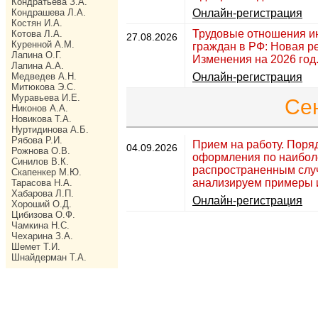
Кондратьева З.А.
Кондрашева Л.А.
Онлайн-регистрация
Костян И.А.
Трудовые отношения и
Котова Л.А.
27.08.2026
Куренной А.М.
граждан в РФ: Новая р
Лапина О.Г.
Изменения на 2026 год
Лапина А.А.
Медведев А.Н.
Онлайн-регистрация
Митюкова Э.С.
Муравьева И.Е.
Се
Никонов А.А.
Новикова Т.А.
Нуртидинова А.Б.
Рябова Р.И.
Прием на работу. Поря
04.09.2026
Рожнова О.В.
оформления по наибол
Синилов В.К.
распространенным слу
Скапенкер М.Ю.
анализируем примеры и
Тарасова Н.А.
Хабарова Л.П.
Онлайн-регистрация
Хороший О.Д.
Цибизова О.Ф.
Чамкина Н.С.
Чехарина З.А.
Шемет Т.И.
Шнайдерман Т.А.