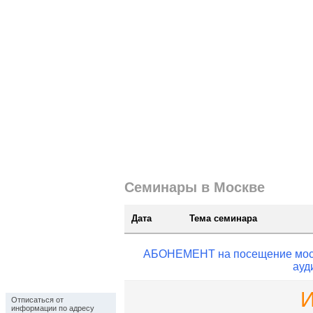
Cеминары в Москве
|
ЗАКАЗАТЬ ЗАПИСЬ ПРОШЕДШЕ
Лекторы
|
Контакты
|
Корпоративное обучение
|
Cеминары в Москве
Дата
Тема семинара
АБОНЕМЕНТ на посещение моско
ауд
Отписаться
Отписаться от
информации по адресу