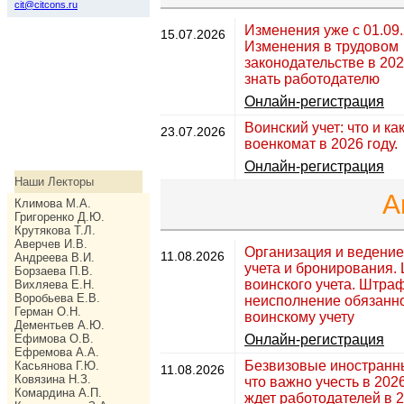
cit@citcons.ru
Изменения уже с 01.09
15.07.2026
Изменения в трудовом
законодательстве в 202
знать работодателю
Онлайн-регистрация
Воинский учет: что и ка
23.07.2026
военкомат в 2026 году.
Онлайн-регистрация
Наши Лекторы
А
Климова М.А.
Григоренко Д.Ю.
Крутякова Т.Л.
Аверчев И.В.
Организация и ведение
11.08.2026
Андреева В.И.
учета и бронирования.
Борзаева П.В.
воинского учета. Штра
Вихляева Е.Н.
Воробьева Е.В.
неисполнение обязанно
Герман О.Н.
воинскому учету
Дементьев А.Ю.
Ефимова О.В.
Онлайн-регистрация
Ефремова А.А.
Безвизовые иностранн
Касьянова Г.Ю.
11.08.2026
Ковязина Н.З.
что важно учесть в 2026
Комардина А.П.
ждет работодателей в 2