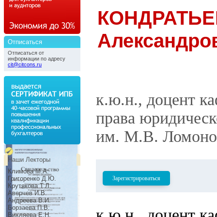
КОНДРАТЬЕ
Александро
Отписаться
Отписаться от
информации по адресу
cit@citcons.ru
к.ю.н., доцент к
права юридическ
им. М.В. Ломоно
Наши Лекторы
Климова М.А.
Григоренко Д.Ю.
Зарегистрироваться
Крутякова Т.Л.
Аверчев И.В.
Андреева В.И.
Борзаева П.В.
к.ю.н., доцент к
Вихляева Е.Н.