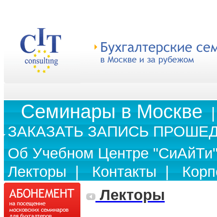
Cеминары в Москве
ЗАКАЗАТЬ ЗАПИСЬ ПРОШЕ
Об Учебном Центре "СиАйТи
Лекторы
|
Контакты
|
Корп
Лекторы