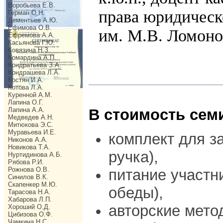
Воробьева Е.В.
права юридическ
Герман О.Н.
Дементьев А.Ю.
Ефимова О.В.
им. М.В. Ломоно
Ефремова А.А.
Касьянова Г.Ю.
Ковязина Н.З.
Комардина А.П.
Кондратьева З.А.
Кондрашева Л.А.
Костян И.А.
Котова Л.А.
Куренной А.М.
Лапина О.Г.
Лапина А.А.
В стоимость сем
Медведев А.Н.
Митюкова Э.С.
Муравьева И.Е.
комплект для за
Никонов А.А.
Новикова Т.А.
ручка),
Нуртидинова А.Б.
Рябова Р.И.
Рожнова О.В.
питание участн
Синилов В.К.
Скапенкер М.Ю.
обеды),
Тарасова Н.А.
Хабарова Л.П.
авторские мето
Хороший О.Д.
Цибизова О.Ф.
Чамкина Н.С.