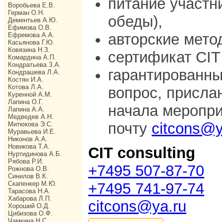
питание участн
Воробьева Е.В.
Герман О.Н.
обеды),
Дементьев А.Ю.
Ефимова О.В.
авторские мето
Ефремова А.А.
Касьянова Г.Ю.
Ковязина Н.З.
сертификат CIT 
Комардина А.П.
Кондратьева З.А.
гарантированны
Кондрашева Л.А.
Костян И.А.
Котова Л.А.
вопрос, присла
Куренной А.М.
Лапина О.Г.
начала меропри
Лапина А.А.
Медведев А.Н.
почту
citcons@y
Митюкова Э.С.
Муравьева И.Е.
Никонов А.А.
Новикова Т.А.
CIT consulting
Нуртидинова А.Б.
Рябова Р.И.
+7495 507-87-70
Рожнова О.В.
Синилов В.К.
Скапенкер М.Ю.
+7495 741-97-74
Тарасова Н.А.
Хабарова Л.П.
citcons@ya.ru
Хороший О.Д.
Цибизова О.Ф.
Чамкина Н.С.